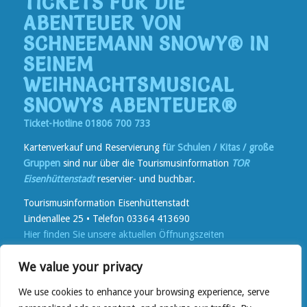
TICKETS FÜR DIE
ABENTEUER VON
SCHNEEMANN SNOWY® IN
SEINEM
WEIHNACHTSMUSICAL
SNOWYS ABENTEUER®
Ticket-Hotline 01806 700 733
Kartenverkauf und Reservierung f
ür Schulen / Kitas / große
Gruppen
sind nur über die Tourismusinformation
TOR
Eisenhüttenstadt
reservier- und buchbar.
Tourismusinformation Eisenhüttenstadt
Lindenallee 25 • Telefon 03364 413690
Hier finden Sie unsere aktuellen Öffnungszeiten
Kartenverkauf
vor Ort bei TOR und in Reisebüros in der
We value your privacy
Lindenallee
online
auf
www.reservix.de
We use cookies to enhance your browsing experience, serve