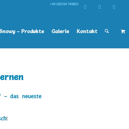
+49 (0)3364 769820
Snowy – Produkte
Galerie
Kontakt
ternen
“ – das neueste
sch
!