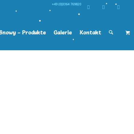
+49 (0)3364 769820
•
•
•
•
•
•
Snowy – Produkte
Galerie
Kontakt
•