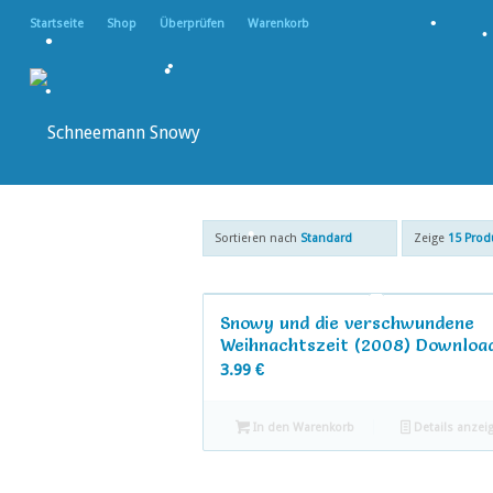
Startseite
Shop
Überprüfen
Warenkorb
•
•
•
•
•
•
•
Sortieren nach
Standard
Zeige
15 Prod
•
•
Snowy und die verschwundene
Weihnachtszeit (2008) Downloa
3.99
€
In den Warenkorb
Details anzei