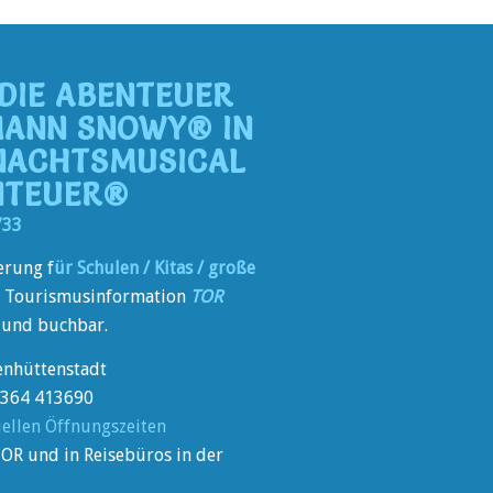
 DIE ABENTEUER
MANN SNOWY® IN
NACHTSMUSICAL
NTEUER®
733
erung f
ür Schulen / Kitas / große
e Tourismusinformation
TOR
- und buchbar.
enhüttenstadt
03364 413690
uellen Öffnungszeiten
TOR und in Reisebüros in der