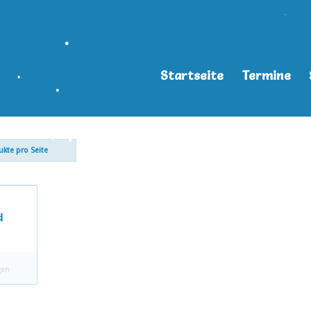
•
•
Startseite
Termine
•
•
•
•
ukte pro Seite
d
gen