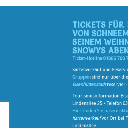
TICKETS FÜR
VON SCHNEE
SEINEM WEIH
SNOWYS ABE
Ticket-Hotline 01806 700 
Kartenverkauf und Reservi
Gruppen
sind nur über di
Eisenhüttenstadt
reservier
Tourismusinformation Eis
Lindenallee 25 • Telefon 
Hier finden Sie unsere akt
Kartenverkauf
vor Ort bei 
Lindenallee