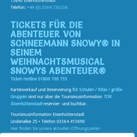
15890 Eisenhüttenstadt
Telefon:
+49 (0) 3364 730238
TICKETS FÜR DIE
ABENTEUER VON
SCHNEEMANN SNOWY® IN
SEINEM
WEIHNACHTSMUSICAL
SNOWYS ABENTEUER®
Ticket-Hotline 01806 700 733
Kartenverkauf und Reservierung f
ür Schulen / Kitas / große
Gruppen
sind nur über die Tourismusinformation
TOR
Eisenhüttenstadt
reservier- und buchbar.
Tourismusinformation Eisenhüttenstadt
Lindenallee 25 • Telefon 03364 413690
Hier finden Sie unsere aktuellen Öffnungszeiten
Kartenverkauf
vor Ort bei TOR und in Reisebüros in der