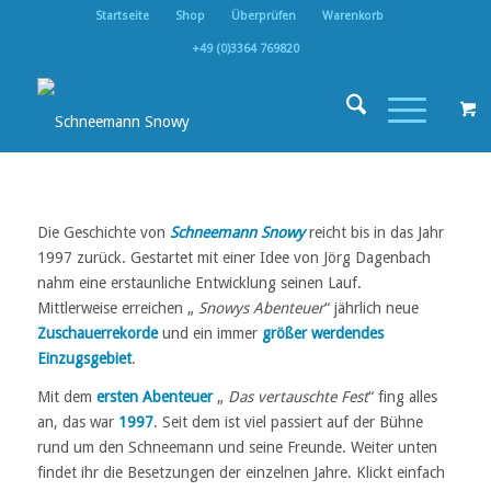
Startseite
Shop
Überprüfen
Warenkorb
+49 (0)3364 769820
Die Geschichte von
Schneemann Snowy
reicht bis in das Jahr
1997 zurück. Gestartet mit einer Idee von Jörg Dagenbach
nahm eine erstaunliche Entwicklung seinen Lauf.
Mittlerweise erreichen „
Snowys Abenteuer
“ jährlich neue
Zuschauerrekorde
und ein immer
größer werdendes
Einzugsgebiet
.
Mit dem
ersten Abenteuer
„
Das vertauschte Fest
“ fing alles
an, das war
1997
. Seit dem ist viel passiert auf der Bühne
rund um den Schneemann und seine Freunde. Weiter unten
findet ihr die Besetzungen der einzelnen Jahre. Klickt einfach