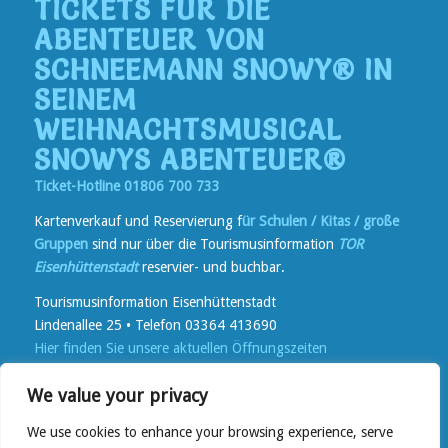
TICKETS FÜR DIE
ABENTEUER VON
SCHNEEMANN SNOWY® IN
SEINEM
WEIHNACHTSMUSICAL
SNOWYS ABENTEUER®
Ticket-Hotline 01806 700 733
Kartenverkauf und Reservierung f
ür Schulen / Kitas / große
Gruppen
sind nur über die Tourismusinformation
TOR
Eisenhüttenstadt
reservier- und buchbar.
Tourismusinformation Eisenhüttenstadt
Lindenallee 25 • Telefon 03364 413690
Hier finden Sie unsere aktuellen Öffnungszeiten
Kartenverkauf
vor Ort bei TOR und in Reisebüros in der
We value your privacy
Lindenallee
online
auf
www.reservix.de
We use cookies to enhance your browsing experience, serve