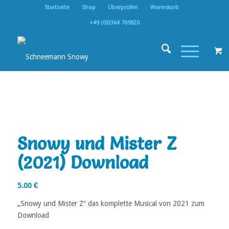
Startseite
Shop
Überprüfen
Warenkorb
+49 (0)3364 769820
Snowy und Mister Z
(2021) Download
5.00
€
„Snowy und Mister Z“ das komplette Musical von 2021 zum
Download