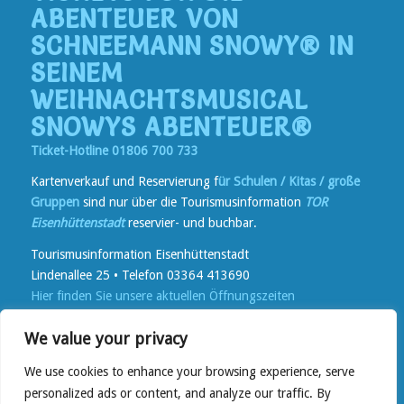
ABENTEUER VON
SCHNEEMANN SNOWY® IN
SEINEM
WEIHNACHTSMUSICAL
SNOWYS ABENTEUER®
Ticket-Hotline 01806 700 733
Kartenverkauf und Reservierung f
ür Schulen / Kitas / große
Gruppen
sind nur über die Tourismusinformation
TOR
Eisenhüttenstadt
reservier- und buchbar.
Tourismusinformation Eisenhüttenstadt
Lindenallee 25 • Telefon 03364 413690
Hier finden Sie unsere aktuellen Öffnungszeiten
Kartenverkauf
vor Ort bei TOR und in Reisebüros in der
We value your privacy
Lindenallee
online
auf
www.reservix.de
We use cookies to enhance your browsing experience, serve
personalized ads or content, and analyze our traffic. By