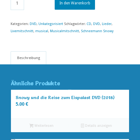
In den Warenkorb
Kategorien:
DVD
,
Unkategorisiert
Schlagwörter:
CD
,
DVD
,
Lieder
,
Livemitschnitt
,
musical
,
Musicalmitschnitt
,
Schneemann Snowy
Beschreibung
Ähnliche Produkte
Snowy und die Reise zum Eispalast DVD (2018)
5.00
€
Weiterlesen
Details anzeigen